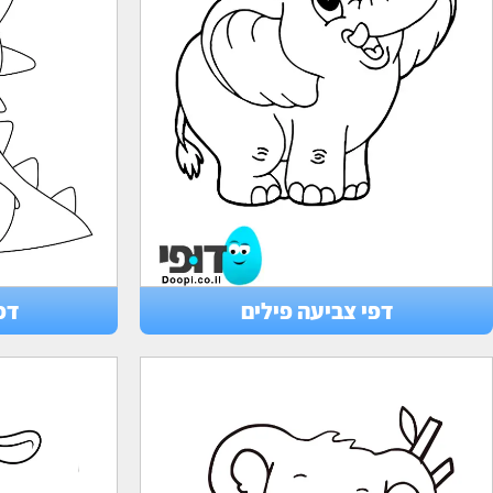
דפי צביעה פילים
דפ