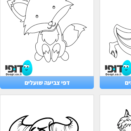
ים
דפי צביעה שועלים