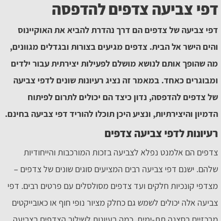
דפי צביעה צדפים להדפסה
דפי צביעה של צדפים הם דרך נהדרת להביא את האוקיינוס
והים הישר אל הבית. צדפים מגיעים בצורות ובגדלים מגוונים,
מה שהופך אותם לנושא מושלם לפעילות יצירתית עבור ילדים
ומבוגרים כאחד. במאמר זה נציג רעיונות שונים לדפי צביעה
של צדפים להדפסה, נדון כיצד הם יכולים לתרום לפיתוח
הדמיון והיצירתיות, ונציע היכן תוכלו להוריד דפי צביעה בחינם.
רעיונות לדפי צביעה צדפים
צדפים הם אלמנט נפלא לצביעה בזכות המורכבות והייחודיות
שלהם. ישנם דפי צביעה רבים המציעים סוגים שונים של צדפים –
מצדפי קונכיות חלקים ועד צדפים מסולסלים עם פרטים רבים. דפי
צביעה אלה יכולים לשמש גם כחלק מציור נופי חוף או כאובייקטים
מרכזיים בסצנה תת-ימית. כמה רעיונות לשילוב הצדפים בצביעה